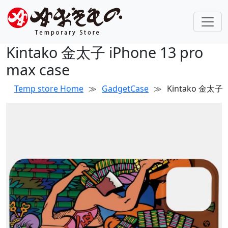
Kintako 金太子 iPhone 13 pro
max case
Temp store Home
≫
GadgetCase
≫
Kintako 金太子