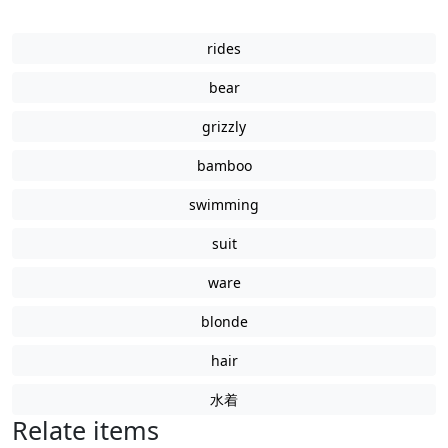
rides
bear
grizzly
bamboo
swimming
suit
ware
blonde
hair
水着
Relate items